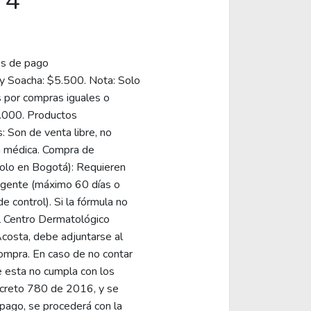
74
os de pago
y Soacha: $5.500. Nota: Solo
s por compras iguales o
.000. Productos
 Son de venta libre, no
a médica. Compra de
olo en Bogotá): Requieren
igente (máximo 60 días o
e control). Si la fórmula no
el Centro Dermatológico
Acosta, debe adjuntarse al
mpra. En caso de no contar
e esta no cumpla con los
ecreto 780 de 2016, y se
 pago, se procederá con la