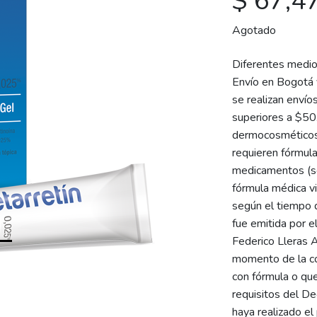
$ 67,4
Agotado
Diferentes medi
Envío en Bogotá 
Siguiente
se realizan envío
superiores a $50
dermocosméticos:
requieren fórmul
medicamentos (s
fórmula médica v
según el tiempo d
fue emitida por 
Federico Lleras 
momento de la co
con fórmula o qu
requisitos del D
haya realizado el