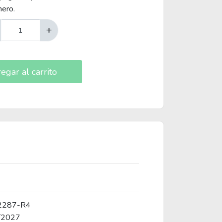
nero.
+
egar al carrito
2287-R4
/2027