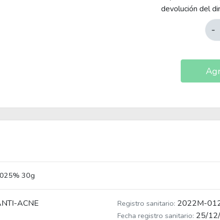
devolución del di
-
Agr
0.025% 30g
NTI-ACNE
2022M-01
Registro sanitario:
25/12
Fecha registro sanitario: