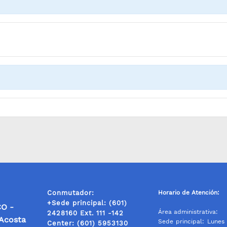
Conmutador:
Horario de Atención:
+Sede principal: (601)
O -
Área administrativa:
2428160 Ext. 111 -142
 Acosta
Sede principal: Lunes 
Center: (601) 5953130